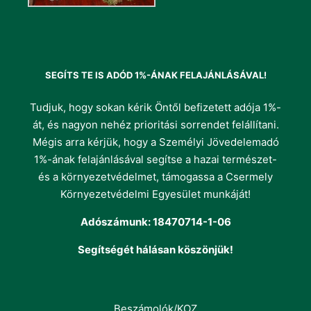
SEGÍTS TE IS ADÓD 1%-ÁNAK FELAJÁNLÁSÁVAL!
Tudjuk, hogy sokan kérik Öntől befizetett adója 1%-
át, és nagyon nehéz prioritási sorrendet felállítani.
Mégis arra kérjük, hogy a Személyi Jövedelemadó
1%-ának felajánlásával segítse a hazai természet-
és a környezetvédelmet, támogassa a Csermely
Környezetvédelmi Egyesület munkáját!
Adószámunk: 18470714-1-06
Segítségét hálásan köszönjük!
Beszámolók/KOZ