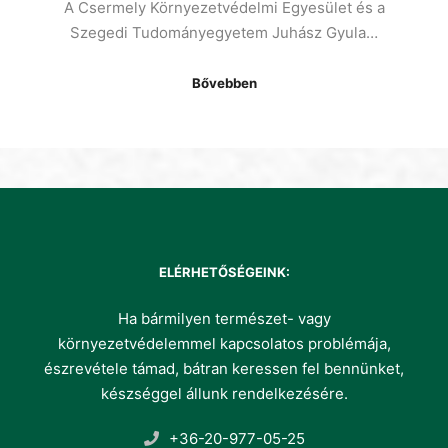
A Csermely Környezetvédelmi Egyesület és a
Szegedi Tudományegyetem Juhász Gyula…
Bővebben
ELÉRHETŐSÉGEINK:
Ha bármilyen természet- vagy
környezetvédelemmel kapcsolatos problémája,
észrevétele támad, bátran keressen fel bennünket,
készséggel állunk rendelkezésére.
+36-20-977-05-25