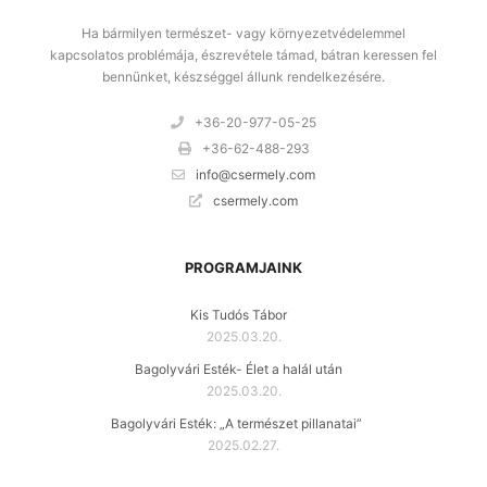
Ha bármilyen természet- vagy környezetvédelemmel
kapcsolatos problémája, észrevétele támad, bátran keressen fel
bennünket, készséggel állunk rendelkezésére.
+36-20-977-05-25
+36-62-488-293
info@csermely.com
csermely.com
PROGRAMJAINK
Kis Tudós Tábor
2025.03.20.
Bagolyvári Esték- Élet a halál után
2025.03.20.
Bagolyvári Esték: „A természet pillanatai”
2025.02.27.