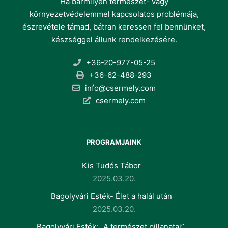
Ha bármilyen természet- vagy
környezetvédelemmel kapcsolatos problémája,
észrevétele támad, bátran keressen fel bennünket,
készséggel állunk rendelkezésére.
+36-20-977-05-25
+36-62-488-293
info@csermely.com
csermely.com
PROGRAMJAINK
Kis Tudós Tábor
2025.03.20.
Bagolyvári Esték- Élet a halál után
2025.03.20.
Bagolyvári Esték: „A természet pillanatai”