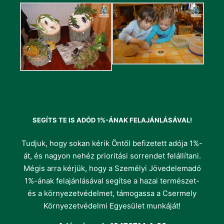
SEGÍTS TE IS ADÓD 1%-ÁNAK FELAJÁNLÁSÁVAL!
Tudjuk, hogy sokan kérik Öntől befizetett adója 1%-
át, és nagyon nehéz prioritási sorrendet felállítani.
Mégis arra kérjük, hogy a Személyi Jövedelemadó
1%-ának felajánlásával segítse a hazai természet-
és a környezetvédelmet, támogassa a Csermely
Környezetvédelmi Egyesület munkáját!