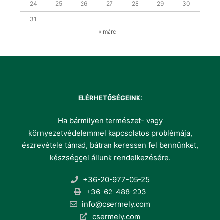
24
25
26
27
28
29
30
31
« márc
ELÉRHETŐSÉGEINK:
Ha bármilyen természet- vagy
környezetvédelemmel kapcsolatos problémája,
észrevétele támad, bátran keressen fel bennünket,
készséggel állunk rendelkezésére.
+36-20-977-05-25
+36-62-488-293
info@csermely.com
csermely.com