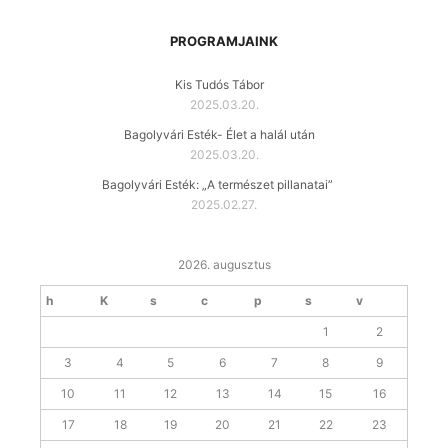
PROGRAMJAINK
Kis Tudós Tábor
2025.03.20.
Bagolyvári Esték- Élet a halál után
2025.03.20.
Bagolyvári Esték: „A természet pillanatai”
2025.02.27.
2026. augusztus
h
K
s
c
p
s
v
1
2
3
4
5
6
7
8
9
10
11
12
13
14
15
16
17
18
19
20
21
22
23