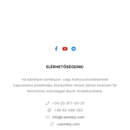
ELÉRHETŐSÉGEINK:
Ha bármilyen természet- vagy környezetvédelemmel
kapcsolatos problémája, észrevétele támad, bátran keressen fel
bennünket, készséggel állunk rendelkezésére.
+36-20-977-05-25
+36-62-488-293
info@csermely.com
csermely.com